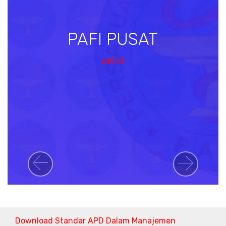
PAFI PUSAT
pafi.id
Previous
Next
Download Standar APD Dalam Manajemen