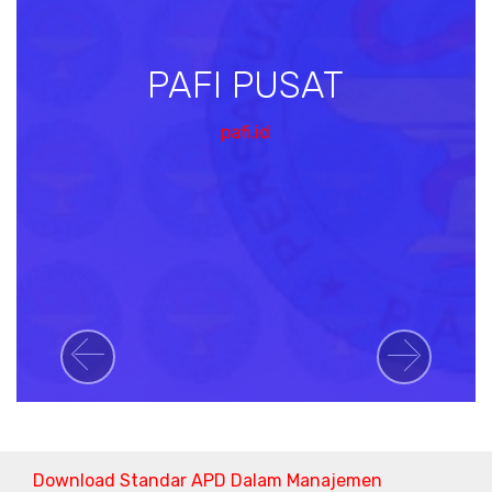
PAFI PUSAT
pafi.id
Previous
Next
Download Standar APD Dalam Manajemen